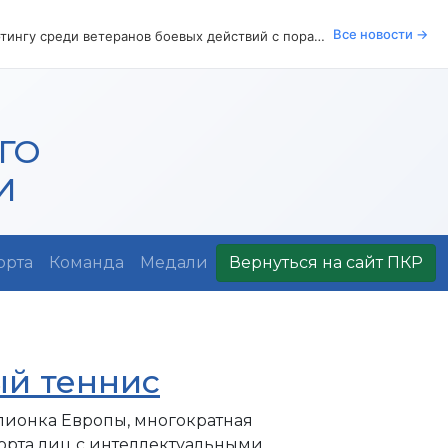
Все новости →
В Москве состоялась церемония открытия международных соревнований по пауэрлифтингу среди ветеранов боевых действий с поражением опорно-двигательного аппарата
ГО
И
орта
Команда
Медали
Вернуться на сайт ПКР
ый теннис
пионка Европы, многократная
орта лиц с интеллектуальными