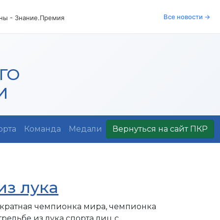
Все новости →
аны - Знание.Премия
ГО
И
орта
Команда
Медали
Вернуться на сайт ПКР
из лука
кратная чемпионка мира, чемпионка
рельбе из лука спорта лиц с