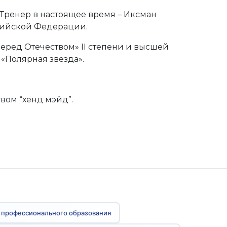
 Тренер в настоящее время – Иксман
сийской Федерации.
перед Отечеством» II степени и высшей
 «Полярная звезда».
вом “хенд мэйд”.
 профессионального образования