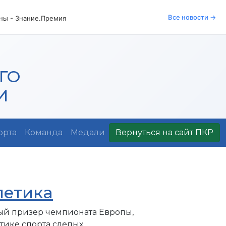
Все новости →
аны - Знание.Премия
ГО
И
орта
Команда
Медали
Вернуться на сайт ПКР
летика
ый призер чемпионата Европы,
ике спорта слепых.