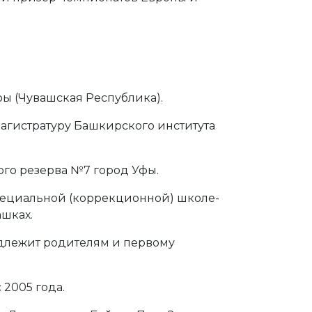
ры (Чувашская Республика).
магистратуру Башкирского института
го резерва №7 город Уфы.
пециальной (коррекционной) школе-
ашках.
адлежит родителям и первому
2005 года.