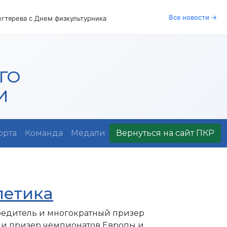
Все новости →
гтярева с Днем физкультурника
ГО
И
орта
Команда
Медали
Вернуться на сайт ПКР
летика
бедитель и многократный призер
 и призер чемпионатов Европы и