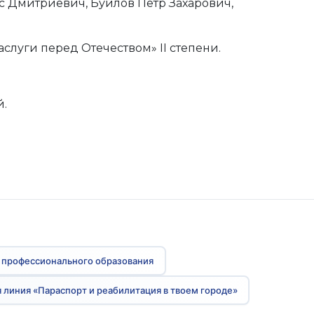
с Дмитриевич, Буйлов Петр Захарович,
слуги перед Отечеством» II степени.
й.
 профессионального образования
 линия «Параспорт и реабилитация в твоем городе»