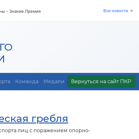
Все новости →
аны - Знание.Премия
ГО
И
орта
Команда
Медали
Вернуться на сайт ПКР
еская гребля
спорта лиц с поражением опорно-