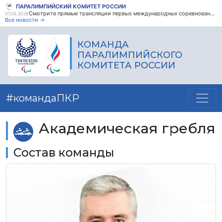
ПАРАЛИМПИЙСКИЙ КОМИТЕТ РОССИИ
Смотрите прямые трансляции первых международных соревнований по парапауэрлифтингу среди ветеранов боевых действий!
В демонстрационно-просветительском центре ПКР провели Паралимпийский урок в рамках Недели инклюзивного спорта Всероссийского марафона «Сила России»
07.08.2026
07.08.2026
Все новости →
КОМАНДА
ПАРАЛИМПИЙСКОГО
КОМИТЕТА РОССИИ
#командаПКР
Академическая гребля
Состав команды