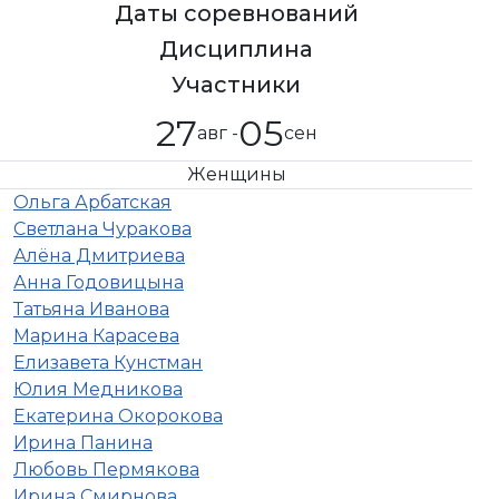
Даты соревнований
Дисциплина
Участники
27
05
авг -
сен
Женщины
Ольга Арбатская
Светлана Чуракова
Алёна Дмитриева
Анна Годовицына
Татьяна Иванова
Марина Карасева
Елизавета Кунстман
Юлия Медникова
Екатерина Окорокова
Ирина Панина
Любовь Пермякова
Ирина Смирнова