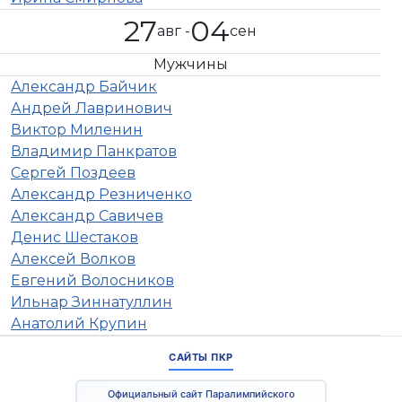
27
04
авг -
сен
Мyжчины
Александр Байчик
Андрей Лавринович
Виктор Миленин
Владимир Панкратов
Сергей Поздеев
Александр Резниченко
Александр Савичев
Денис Шестаков
Алексей Волков
Евгений Волосников
Ильнар Зиннатуллин
Анатолий Крупин
САЙТЫ ПКР
Официальный сайт Паралимпийского